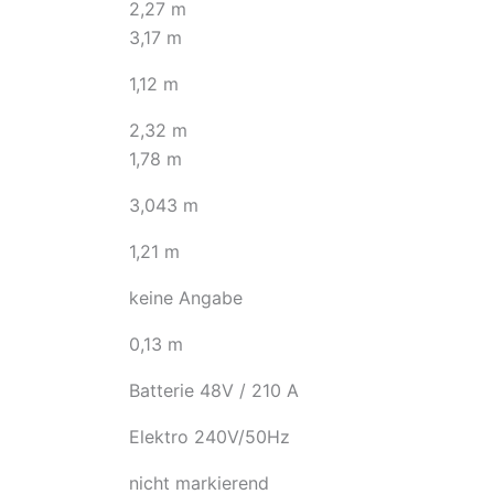
2,27 m
3,17 m
1,12 m
2,32 m
1,78 m
3,043 m
1,21 m
keine Angabe
0,13 m
Batterie 48V / 210 A
Elektro 240V/50Hz
nicht markierend