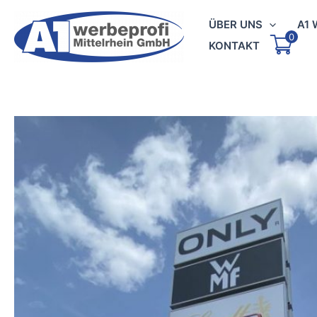
Zum
ÜBER UNS
A1 
Inhalt
0
springen
KONTAKT