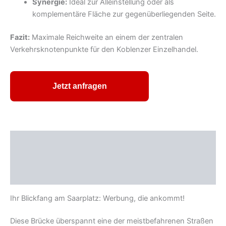
Synergie:
Ideal zur Alleinstellung oder als
komplementäre Fläche zur gegenüberliegenden Seite.
Fazit:
Maximale Reichweite an einem der zentralen
Verkehrsknotenpunkte für den Koblenzer Einzelhandel.
Jetzt anfragen
Beschreibung
Zusätzliche Informationen
Ihr Blickfang am Saarplatz: Werbung, die ankommt!
Diese Brücke überspannt eine der meistbefahrenen Straßen